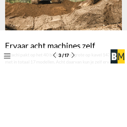
Ervaar acht machines zelf
Hitachi pakt op het 40 bij 40 meter grote op kavel 147 uit
3 / 17
met in totaal 17 modellen. Acht daarvan kun je zelf ervaren
en aan de tand voelen en dat zijn niet alleen graafmachines.
De 15-tons ZW180-7 – made in Amsterdam - wiellader staat
namelijk ook klaar in de demobak.
Daarnaast kun je zelf draaien met twee mobiele
graafmachines, twee rupsgraafmachines en drie minigravers.
Vergeet ook niet de speciaal door KTEG ontwikkelde
binnendraaiers 10U SL en 63US 2PB te bekijken, en de
nieuwe ZX300LC-7 SLF (Super Long Front) met een graafarm