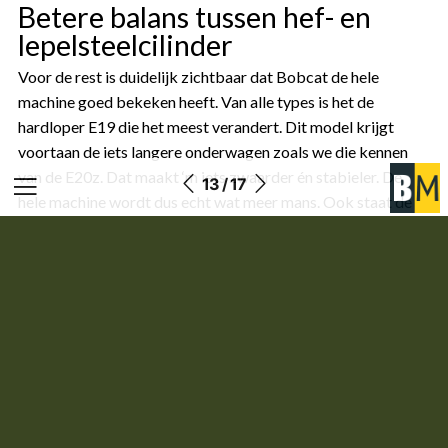
Betere balans tussen hef- en
lepelsteelcilinder
Voor de rest is duidelijk zichtbaar dat Bobcat de hele
machine goed bekeken heeft. Van alle types is het de
hardloper E19 die het meest verandert. Dit model krijgt
voortaan de iets langere onderwagen zoals we die kennen
van de E20z. Dat maakt ‘m iets zwaarder én stabieler. De
13 / 17
hele machine wordt dus echt wat meer mans. Ook staat de
bovenwagen een paar centimeter hoger voor meer ruimte
tussen rups en bovenwagen.
De giek blijft hetzelfde wat betreft de afmetingen maar ook
deze is op details anders. Op de nieuwe generatie is de giek
onderaan fors dikker uitgevoerd zodat alle
hydrauliekleidingen voortaan binnendoor lopen richting de
zwenkkop. Nu is dat niet mogelijk, wanneer je voor extra
functies kiest lopen de leidingen buitenom wat ze kwetsbaar
maakt. Wie een Bobcat minigraver in dit segment heeft,