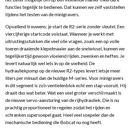
functies tegelijk te bedienen. Dat kunnen we zelf vaststellen
tijdens het testen van de minigravers.
Opvallend trouwens: je start de R2-serie zonder sleutel. Een
viercijferige startcode volstaat. Wanneer je werkt met
uitrustingsstukken die veel olie vragen, zoals een op volle
toeren draaiende klepelmaaier aan de snelwissel, kunnen we
tegelijkertijd gewoon vloeiend rijden, zwenken en heffen. Je
levert natuurlijk wel iets in op de snelheid. De
hydrauliekpomp op de nieuwe R2-types levert ietsje meer
liters per minuut dan de huidige M-series. Voor minigravers
in dit segment is zo’n ventielenblok echt een stap vooruit. Hij
draait dus wat beter. Wat een veel groter verschil maakt is
de nieuwe servo-aansturing van de rijhydrauliek. Die is nu
prachtig proportioneel te regelen zodat het rijden en
schranken supersoepel gaat. Heel veel soepeler dan de
mechanische bediening die Bobcat nu nog heeft.