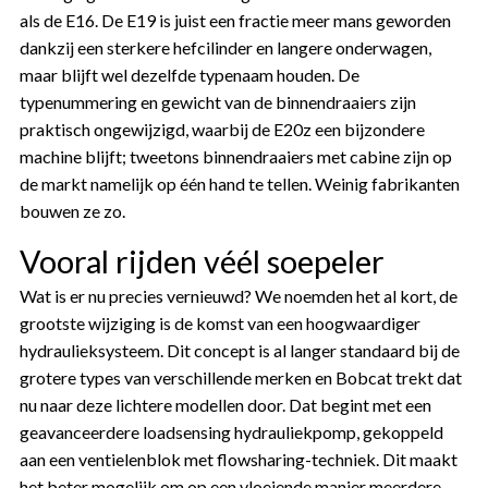
als de E16. De E19 is juist een fractie meer mans geworden
dankzij een sterkere hefcilinder en langere onderwagen,
maar blijft wel dezelfde typenaam houden. De
typenummering en gewicht van de binnendraaiers zijn
praktisch ongewijzigd, waarbij de E20z een bijzondere
machine blijft; tweetons binnendraaiers met cabine zijn op
de markt namelijk op één hand te tellen. Weinig fabrikanten
bouwen ze zo.
Vooral rijden véél soepeler
Wat is er nu precies vernieuwd? We noemden het al kort, de
grootste wijziging is de komst van een hoogwaardiger
hydraulieksysteem. Dit concept is al langer standaard bij de
grotere types van verschillende merken en Bobcat trekt dat
nu naar deze lichtere modellen door. Dat begint met een
geavanceerdere loadsensing hydrauliekpomp, gekoppeld
aan een ventielenblok met flowsharing-techniek. Dit maakt
het beter mogelijk om op een vloeiende manier meerdere