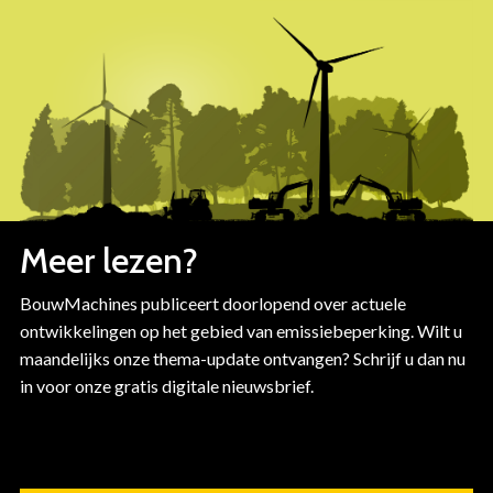
Overslaan
en
naar
de
inhoud
gaan
Meer lezen?
BouwMachines publiceert doorlopend over actuele
ontwikkelingen op het gebied van emissiebeperking. Wilt u
maandelijks onze thema-update ontvangen? Schrijf u dan nu
in voor onze gratis digitale nieuwsbrief.