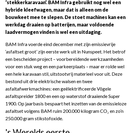
‘stekkerkaravaan’. BAM Infra gebruikt nog wel een
hybride kleefwagen, maar dat is alleen om de
bouwkeet mee te slepen. De stoet machines kan een
werkdag draaien op batterijen, maar voldoende
laadvermogen vinden is wel een uitdaging.
BAM Infra voerde eind december met zijn emissievrije
‘asfaltset groot’ zijn eerste werk uit in Nunspeet. Het betrof
een bescheiden project – voorbereidende werkzaamheden
voor een stuk weg en een parkeerplaats – maar er rolde wel
een hele karavaan stil, uitstootvrij materieel voor uit. Deze
bestond uit drie elektrische walsen en twee
asfaltafwerkmachines: een geëlektrificeerde Vögele
asfaltspreider 1800 en een op waterstof draaiende Super
1900. Op jaarbasis bespaart het inzetten van de emissieloze
asfaltset volgens BAM ruim 200.000 kilogram CO₂ en zo’n
250.000 gram stikstofoxide.
's Werelds eerste