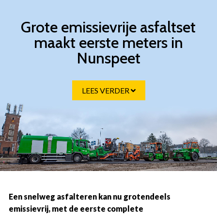
Overslaan
Grote emissievrije asfaltset
en
naar
maakt eerste meters in
de
Nunspeet
inhoud
gaan
LEES VERDER
Een snelweg asfalteren kan nu grotendeels
emissievrij, met de eerste complete