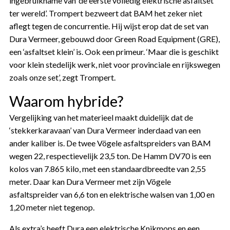
ingebruikname van ‘de eerste volledig elektrische asfaltset
ter wereld’. Trompert bezweert dat BAM het zeker niet
aflegt tegen de concurrentie. Hij wijst erop dat de set van
Dura Vermeer, gebouwd door Green Road Equipment (GRE),
een ‘asfaltset klein’ is. Ook een primeur. ‘Maar die is geschikt
voor klein stedelijk werk, niet voor provinciale en rijkswegen
zoals onze set’, zegt Trompert.
Waarom hybride?
Vergelijking van het materieel maakt duidelijk dat de
‘stekkerkaravaan’ van Dura Vermeer inderdaad van een
ander kaliber is. De twee Vögele asfaltspreiders van BAM
wegen 22, respectievelijk 23,5 ton. De Hamm DV70 is een
kolos van 7.865 kilo, met een standaardbreedte van 2,55
meter. Daar kan Dura Vermeer met zijn Vögele
asfaltspreider van 6,6 ton en elektrische walsen van 1,00 en
1,20 meter niet tegenop.
Als extra’s heeft Dura een elektrische Knikmops en een